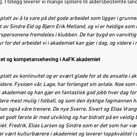
g. I tillegg leverer vi mange spillere til aldersbestemte lan
pptatt av å ta vare på det gode arbeidet som ligger i grunne
 av Sindre Eid og Bjørn Erik Melland, og vi er heldige som 
rspersonene fremdeles i klubben. De har bygd en vanvittig
for det arbeidet vi i akademiet kan gjør i dag, og videre i
tet og kompetanseheving i AaFK akademiet
pptatt av kontinuitet og er svært glade for at de ansatte i 
idere. Fysioen vår, Lage, har forlenget sin avtale. Noe som
r akademiet og han gjør en fantastisk god jobb hver dag for
llere mest mulig i fotball, og som den dyktige fagmannen h
 han også våre trenere. De nye Sverre, Sivert og Elias Vran
 et godt første år med utvikling og har bidratt på en veldig
iet. Fredrik, Elias Larsen og Sindre som er det som har v
ar vært kulturbærere i akademiet og leverer toppkvalitet i 