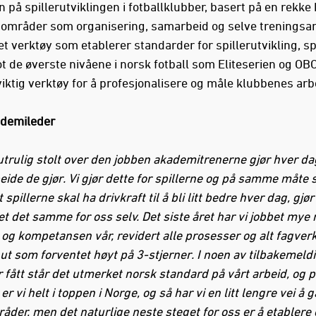
n på spillerutviklingen i fotballklubber, basert på en rekke 
 områder som organisering, samarbeid og selve treningsar
et verktøy som etablerer standarder for spillerutvikling, sp
ot de øverste nivåene i norsk fotball som Eliteserien og OB
viktig verktøy for å profesjonalisere og måle klubbenes arb
ademileder
utrulig stolt over den jobben akademitrenerne gjør hver da
ide de gjør. Vi gjør dette for spillerne og på samme måte 
 spillerne skal ha drivkraft til å bli litt bedre hver dag, gjør 
t det samme for oss selv. Det siste året har vi jobbet mye
 og kompetansen vår, revidert alle prosesser og alt fagverk
t som forventet høyt på 3-stjerner. I noen av tilbakemeld
 fått står det utmerket norsk standard på vårt arbeid, og 
r vi helt i toppen i Norge, og så har vi en litt lengre vei å g
åder, men det naturlige neste steget for oss er å etablere