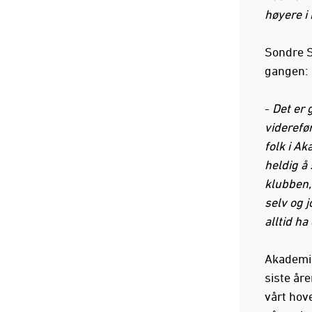
høyere i 
Sondre S
gangen:
-
Det er 
viderefø
folk i A
heldig å 
klubben, 
selv og 
alltid ha
Akademil
siste åre
vårt hove