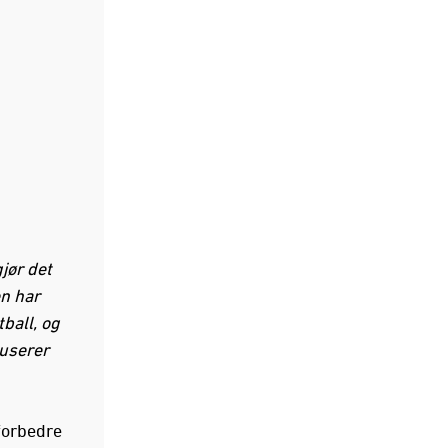
gjør det
en har
ball, og
duserer
forbedre