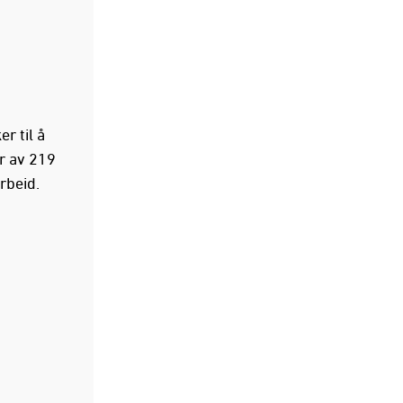
r til å
r av 219
rbeid.