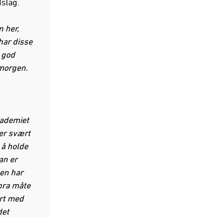
dslag.
n her,
har disse
 god
 morgen.
akademiet
 er svært
 å holde
an er
gen har
 bra måte
ært med
det