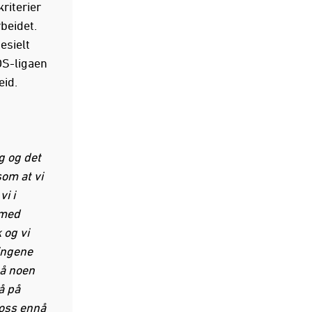
kriterier
beidet.
esielt
OS-ligaen
eid.
g og det
som at vi
vi i
 med
 og vi
ingene
på noen
å på
 oss ennå