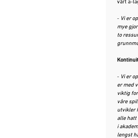
vårt a-la
-
Vi er o
mye gjort
to ressu
grunnmur 
Kontinui
-
Vi er o
er med v
viktig fo
våre spi
utvikler
alle hatt
i akadem
lengst h