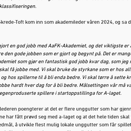
klassifiseringen.
krede-Toft kom inn som akademileder våren 2024, og sa 
gjort en god jobb med AaFK-Akademiet, og det viktigste er a
re den gode jobben som er gjort og begynt på. Det er mang
kademiet som gjør en fantastisk god jobb kvar dag, som jeg 
skal få jobbe med. Vi skal bruke de styrkane som er hos alle
og hos spillerne til å bli enda bedre. Vi skal tørre å sette kr
jobbe hardt hver dag for å bli bedre. Målsettingen vår må v
 egenproduserte spillere i startoppstillinga for A-laget.
ederen poengterer at det er flere unggutter som har gje
ne har fått prøvd seg med a-laget og at det hele tiden ska
dmål, å utvikle flest mulig lokale unggutter som får spille