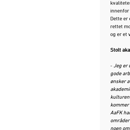
kvalitete
innenfor
Dette er 
rettet m
og er et 
Stolt ak
-
Jeg er 
gode arbe
ønsker at
akademie
kulturen
kommer u
AaFK har
områder e
noen omr