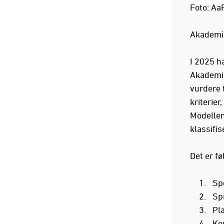
Foto: Aa
Akademik
I 2025 h
Akademik
vurdere 
kriterier
Modellen
klassifi
Det er f
Spo
Spi
Pl
Ko