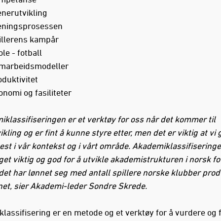
enerutvikling
eningsprosessen
illerens kampår
le - fotball
marbeidsmodeller
duktivitet
nomi og fasiliteter
klassifiseringen er et verktøy for oss når det kommer til
kling og er fint å kunne styre etter, men det er viktig at vi 
est i vår kontekst og i vårt område. Akademiklassifisering
t viktig og god for å utvikle akademistrukturen i norsk fot
t det har lønnet seg med antall spillere norske klubber pro
net, sier Akademi-leder Sondre Skrede.
lassifisering er en metode og et verktøy for å vurdere og 