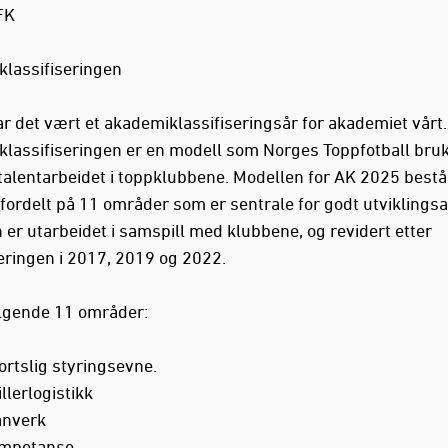
FK
lassifiseringen
ar det vært et akademiklassifiseringsår for akademiet vårt.
lassifiseringen er en modell som Norges Toppfotball bruke
talentarbeidet i toppklubbene. Modellen for AK 2025 bestå
, fordelt på 11 områder som er sentrale for godt utviklingsa
 er utarbeidet i samspill med klubbene, og revidert etter
seringen i 2017, 2019 og 2022.
ølgende 11 områder:
rtslig styringsevne.
llerlogistikk
anverk
mpetanse