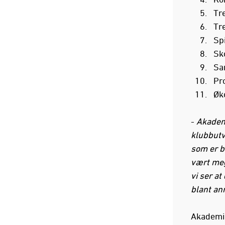
Tr
Tr
Sp
Sko
Sa
Pro
Øko
-
Akademi
klubbutvi
som er b
vært mege
vi ser a
blant an
Akademik