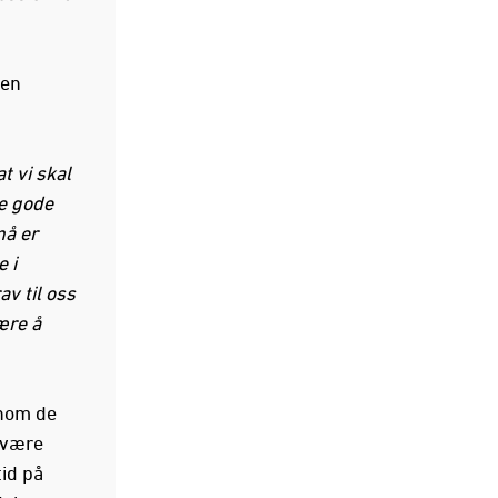
den
t vi skal
e gode
nå er
 i
av til oss
ære å
nnom de
l være
tid på