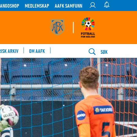
TANGOSHOP
MEDLEMSKAP
AAFK SAMFUNN
RISK ARKIV
OM AAFK
SØK