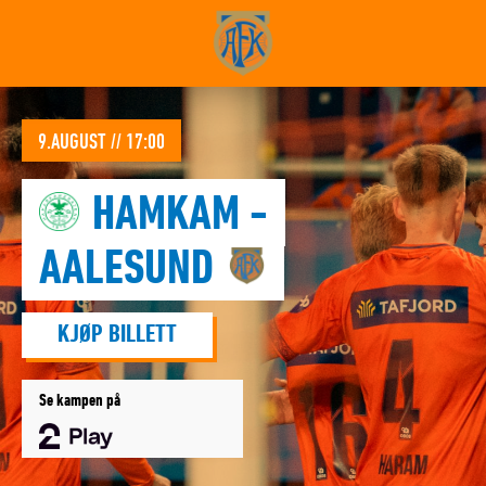
Forsiden
på
aafk.no
9.AUGUST // 17:00
HAMKAM
-
AALESUND
KJØP BILLETT
Se kampen på