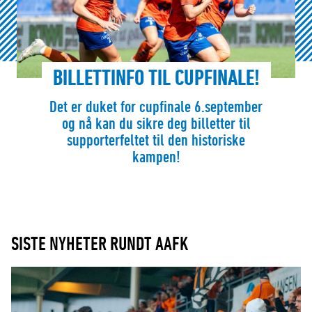
BILLETTINFO TIL CUPFINALE!
Det er duket for cupfinale 6.september
og nå kan du sikre deg billetter til
supporterfeltet til den historiske
kampen!
SISTE NYHETER RUNDT AAFK