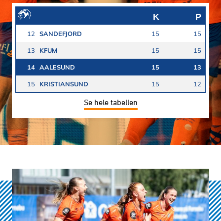
K
P
12
SANDEFJORD
15
15
13
KFUM
15
15
14
AALESUND
15
13
15
KRISTIANSUND
15
12
Se hele tabellen