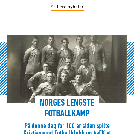
Se flere nyheter
NORGES LENGSTE
FOTBALLKAMP
På denne dag for 100 år siden spilte
Kristiansund Fotballklubb og AaFK et