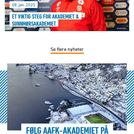
08. jan. 2025
ET VIKTIG STEG FOR AKADEMIET &
SUNNMØRSAKADEMIET
Se flere nyheter
FØLG AAFK-AKADEMIET PÅ