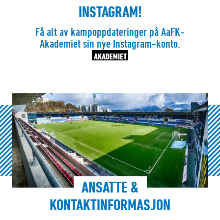
INSTAGRAM!
Få alt av kampoppdateringer på AaFK-
Akademiet sin nye Instagram-konto.
AKADEMIET
ANSATTE &
KONTAKTINFORMASJON